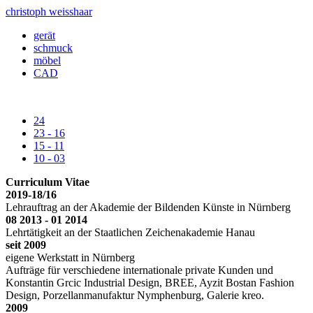
christoph weisshaar
gerät
schmuck
möbel
CAD
24
23 - 16
15 - 11
10 - 03
Curriculum Vitae
2019-18/16
Lehrauftrag an der Akademie der Bildenden Künste in Nürnberg
08 2013 - 01 2014
Lehrtätigkeit an der Staatlichen Zeichenakademie Hanau
seit 2009
eigene Werkstatt in Nürnberg
Aufträge für verschiedene internationale private Kunden und
Konstantin Grcic Industrial Design, BREE, Ayzit Bostan Fashion
Design, Porzellanmanufaktur Nymphenburg, Galerie kreo.
2009